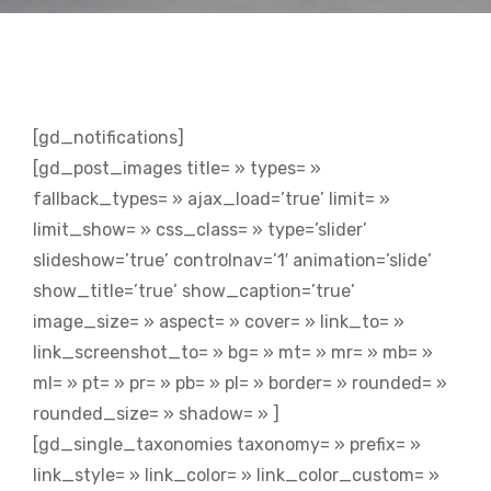
[gd_notifications]
[gd_post_images title= » types= »
fallback_types= » ajax_load=’true’ limit= »
limit_show= » css_class= » type=’slider’
slideshow=’true’ controlnav=’1′ animation=’slide’
show_title=’true’ show_caption=’true’
image_size= » aspect= » cover= » link_to= »
link_screenshot_to= » bg= » mt= » mr= » mb= »
ml= » pt= » pr= » pb= » pl= » border= » rounded= »
rounded_size= » shadow= » ]
[gd_single_taxonomies taxonomy= » prefix= »
link_style= » link_color= » link_color_custom= »