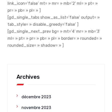
link_icon=’false’ mt= » mr= » mb=’2′ ml= » pt= »
pr= » pb= » pl= » ]
[gd_single_tabs show_as_list=’false’ output= »
tab_style= » disable_greedy=’false’ ]
[gd_single_next_prev bg= » mt=’4′ mr= » mb=’3′
ml= » pt= » pr= » pb= » pl= » border= » rounded= »
rounded_size= » shadow= » ]
Archives
décembre 2023
novembre 2023