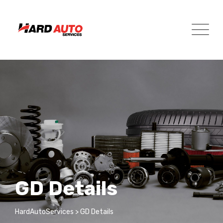
Skip
to
content
GD Details
HardAutoServices
>
GD Details