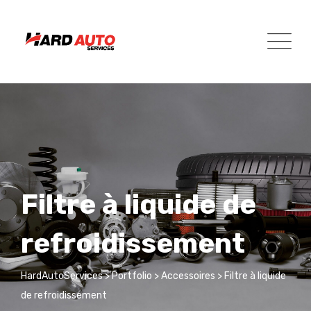
Skip
to
content
Filtre à liquide de
refroidissement
HardAutoServices
>
Portfolio
>
Accessoires
>
Filtre à liquide
de refroidissement