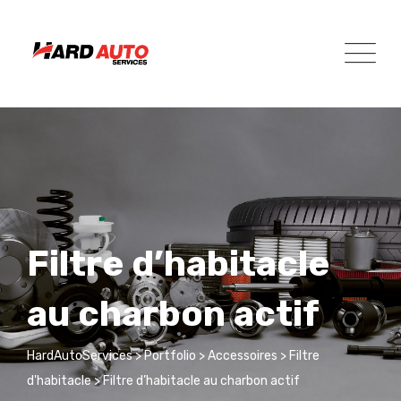
Skip
to
content
Filtre d’habitacle
au charbon actif
HardAutoServices
>
Portfolio
>
Accessoires
>
Filtre
d'habitacle
>
Filtre d’habitacle au charbon actif