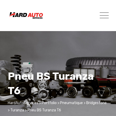
Pneu BS Turanza
T6
HardAutoServices
>
Portfolio
>
Pneumatique
>
Bridgestone
>
Turanza
>
Pneu BS Turanza T6