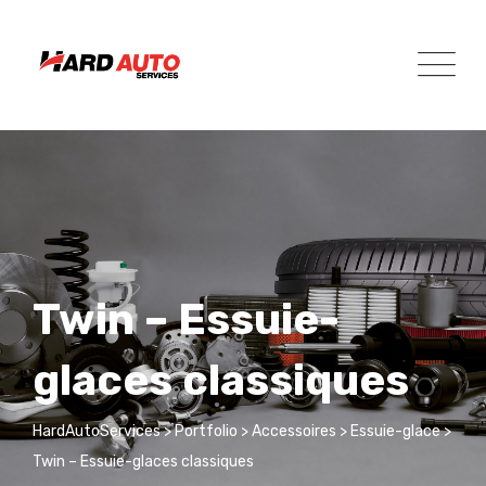
Skip
to
content
Twin – Essuie-
glaces classiques
HardAutoServices
>
Portfolio
>
Accessoires
>
Essuie-glace
>
Twin – Essuie-glaces classiques