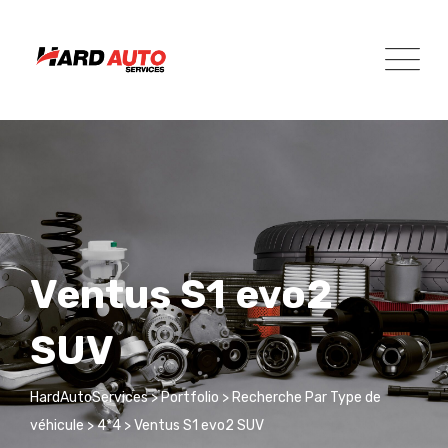
Skip
to
content
Ventus S1 evo2
SUV
HardAutoServices
>
Portfolio
>
Recherche Par Type de
véhicule
>
4*4
>
Ventus S1 evo2 SUV