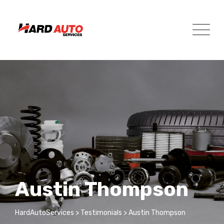
Skip
to
content
Austin Thompson
HardAutoServices
>
Testimonials
>
Austin Thompson